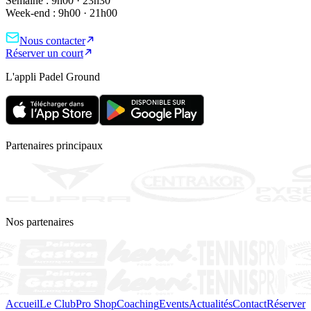
Semaine :
9h00 · 23h30
Week-end :
9h00 · 21h00
Nous contacter
Réserver un court
L'appli Padel Ground
Partenaires principaux
Nos partenaires
Accueil
Le Club
Pro Shop
Coaching
Events
Actualités
Contact
Réserver