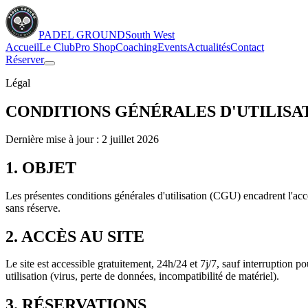
PADEL GROUND
South West
Accueil
Le Club
Pro Shop
Coaching
Events
Actualités
Contact
Réserver
Légal
CONDITIONS GÉNÉRALES
D'UTILISA
Dernière mise à jour :
2 juillet 2026
1. OBJET
Les présentes conditions générales d'utilisation (CGU) encadrent l'acc
sans réserve.
2. ACCÈS AU SITE
Le site est accessible gratuitement, 24h/24 et 7j/7, sauf interruption
utilisation (virus, perte de données, incompatibilité de matériel).
3. RÉSERVATIONS